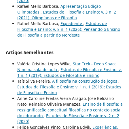
(2020)
Rafael Mello Barbosa,
Apresentação Edição
Olimpíadas
,
Estudos de Filosofia e Ensino: v. 3 n. 2
(2021): Olimpíadas de Filosofia
Rafael Mello Barbosa,
Expediente
,
Estudos de
Filosofia e Ensino: v. 8 n. 1 (2026): Pensando o Ensino
de Filosofia a partir do Nordeste
Artigos Semelhantes
Valéria Cristina Lopes Wilke,
Star Trek - Deep Space
Nine na sala de aula
,
Estudos de Filosofia e Ensino: v.
1 n. 1 (2019): Estudos de Filosofia e Ensino
Taís Silva Pereira,
A filosofia na construção de jogos
,
Estudos de Filosofia e Ensino: v. 1 n. 1 (2019): Estudos
de Filosofia e Ensino
Anne Caroline Freitas Vieira Aragão, José Belizário
Neto, Reinaldo Oliveira Menezes,
Ensino de filosofia: a
ressignificação conceitual filosófica no contexto social
do educando
,
Estudos de Filosofia e Ensino: v. 2 n. 2
(2020)
Felipe Gonçalves Pinto, Carolina Edvik,
Experiências,