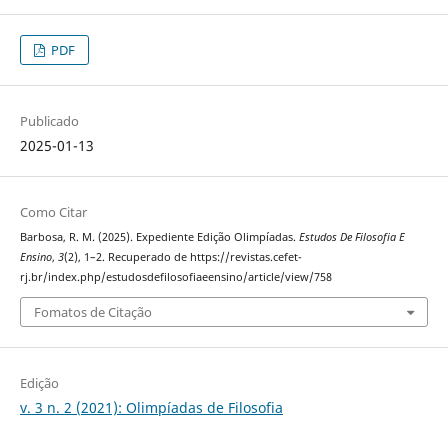
PDF
Publicado
2025-01-13
Como Citar
Barbosa, R. M. (2025). Expediente Edição Olimpíadas.
Estudos De Filosofia E
Ensino
,
3
(2), 1–2. Recuperado de https://revistas.cefet-
rj.br/index.php/estudosdefilosofiaeensino/article/view/758
Fomatos de Citação
Edição
v. 3 n. 2 (2021): Olimpíadas de Filosofia