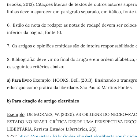
(Hooks, 2013). Citações literais de textos de outros autores superi
linhas devem aparecer em parágrafo separado, em itálico, fonte 
6. Estilo de nota de rodapé:
as notas de rodapé devem ser coloca
inferior da página, fonte 10.
7. Os artigos e opiniões emitidas são de inteira responsabilidade 
8. Bibliografia: deve vir no final do artigo e em ordem alfabética
os seguintes critérios abaixo:
a) Para livro
Exemplo
: HOOKS, Bell. (2013), Ensinando a transgre
educação como prática da liberdade. São Paulo: Martins Fontes.
b) Para citação de artigo eletrônico
Exemplo
: DE MORAES, W. (2020). AS ORIGENS DO NECRO-RAC
ESTADO NO BRASIL CRÍTICA DESDE UMA PERSPECTIVA DECO
LIBERTÁRIA.
Revista Estudos Libertários, 2
(6),
5/27.
https://revistas.ufrj.br/index.php/estudoslibertarios/arti