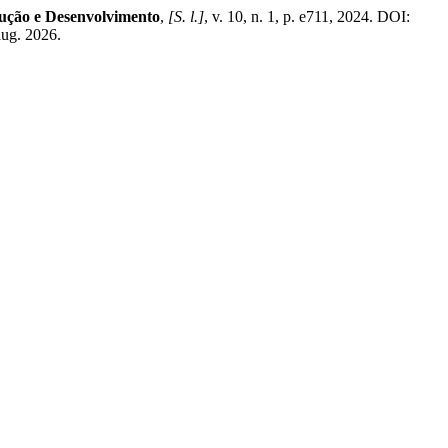
ução e Desenvolvimento
,
[S. l.]
, v. 10, n. 1, p. e711, 2024. DOI:
aug. 2026.