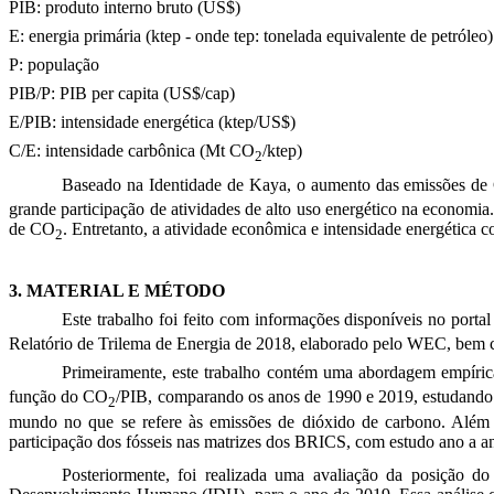
PIB: produto interno bruto (US$)
E: energia primária (ktep - onde tep: tonelada equivalente de petróleo)
P: população
PIB/P: PIB per capita (US$/cap)
E/PIB: intensidade energética (ktep/US$)
C/E: intensidade carbônica (Mt CO
/ktep)
2
Baseado na Identidade de Kaya, o aumento das emissões d
grande participação de atividades de alto uso energético na economia.
de CO
. Entretanto, a atividade econômica e intensidade energética
2
3. MATERIAL E MÉTODO
Este trabalho foi feito com informações
disponíveis no porta
Relatório de
Trilema de Energia
de 2018, elaborado pelo WEC,
bem c
Primeiramente, este trabalho contém uma abordagem empírica
função do CO
/PIB, comparando os anos de 1990 e 2019, estudando o 
2
mundo no que se refere às emissões de dióxido de carbono. Além d
participação dos fósseis nas matrizes dos BRICS, com estudo ano a 
Posteriormente, foi realizada uma avaliação da posição do