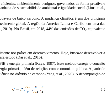
, eficientes, ambientalmente benignos, governados de forma proativa e
panhada de sustentabilidade ambiental e igualdade social
(Lima et al.,
nováveis de baixo carbono.
A mudança climática é um dos principais
uecimento global. A região da América Latina e Caribe tem uma das
al., 2019). No Brasil, em 2018, 44% das emissões de CO
equivalente
2
mente nos países em desenvolvimento. Hoje, busca-se desenvolver a
a estudo (Dai et al., 2016).
PIB e energia primária (Kaya, 1997). Esse método carrega o conceito
gia primária, além de relações com economia e política. A partir de
fluência no dióxido de carbono
(Yang et al., 2020)
.
A decomposição de
(1)