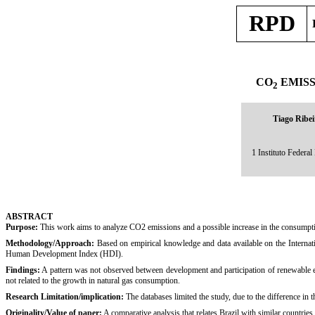
RPD
CO
EMISS
2
Tiago Ribei
1 Instituto Federa
ABSTRACT
Purpose:
This work aims to analyze CO2 emissions and a possible increase in the consumptio
Methodology/Approach:
Based on empirical knowledge and data available on the Internat
Human Development Index (HDI).
Findings:
A pattern was not observed between development and participation of renewable en
not related to the growth in natural gas consumption.
Research Limitation/implication:
The databases limited the study, due to the difference in
Originality/Value of paper:
A comparative analysis that relates Brazil with similar countries