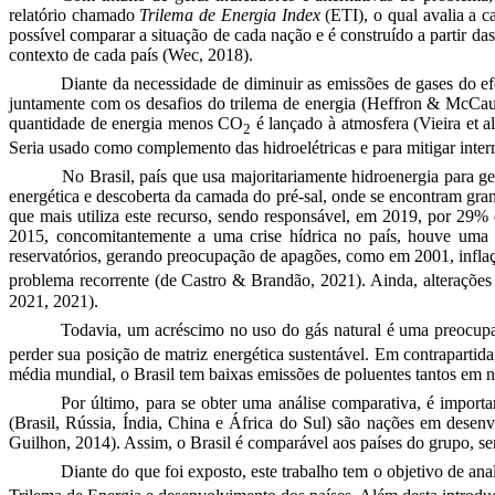
relatório chamado
Trilema de Energia Index
(ETI), o qual avalia a c
possível comparar a situação de cada nação e é construído a partir das
contexto de cada país
(Wec, 2018)
.
Diante da necessidade de diminuir as emissões de gases do ef
juntamente com os desafios do trilema de energia
(Heffron & McCau
quantidade de energia menos CO
é lançado à atmosfera
(Vieira et a
2
Seria usado como complemento das hidroelétricas e para mitigar interm
No Brasil, país que usa majoritariamente hidroenergia para g
energética e descoberta da camada do pré-sal, onde se encontram gra
que mais utiliza este recurso, sendo responsável, em 2019, por 29%
2015, concomitantemente a uma crise hídrica no país, houve uma 
reservatórios, gerando preocupação de apagões, como em 2001, infla
problema recorrente
(de Castro & Brandão, 2021)
. Ainda, alteraçõe
2021, 2021).
Todavia, um acréscimo no uso do gás natural é uma preocupa
perder sua posição de matriz energética sustentável. Em contraparti
média mundial, o Brasil tem baixas emissões de poluentes tantos em n
Por último, para se obter uma análise comparativa, é impor
(Brasil, Rússia, Índia, China e África do Sul) são nações em des
Guilhon, 2014)
. Assim, o Brasil é comparável aos países do grupo, se
Diante do que foi exposto, este trabalho tem o objetivo de an