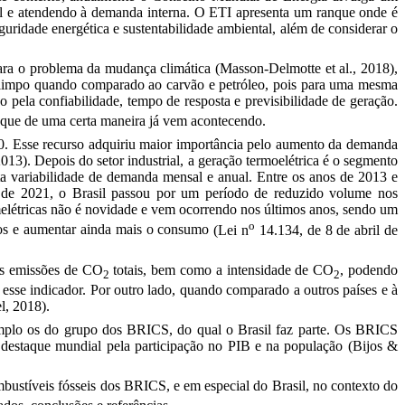
vel e atendendo à demanda interna. O ETI apresenta um ranque onde é
eguridade energética e sustentabilidade ambiental, além de considerar o
 para o problema da mudança climática
(Masson-Delmotte et al., 2018)
,
is limpo quando comparado ao carvão e petróleo, pois para uma mesma
o pela confiabilidade, tempo de resposta e previsibilidade de geração.
 o que de uma certa maneira já vem acontecendo.
1990. Esse recurso adquiriu maior importância pelo aumento da demanda
2013)
.
Depois do setor industrial, a geração termoelétrica é o segmento
ta variabilidade de demanda mensal e anual. Entre os anos de 2013 e
de 2021, o Brasil passou por um período de reduzido volume nos
elétricas não é novidade e vem ocorrendo nos últimos anos, sendo um
o
stos e aumentar ainda mais o consumo
(Lei n
14.134, de 8 de abril de
as emissões de CO
totais, bem como a intensidade de CO
, podendo
2
2
esse indicador. Por outro lado, quando comparado a outros países e à
l, 2018).
xemplo os do grupo dos BRICS, do qual o Brasil faz parte. Os BRICS
 destaque mundial pela participação no PIB e na população
(Bijos &
ustíveis fósseis dos BRICS, e em especial do Brasil, no contexto do