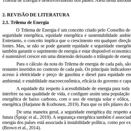
Trilema de Energia e desenvolvimento dos países. Além desta introduçã
2. REVISÃO DE LITERATURA
2.1. Trilema de Energia
O Trilema de Energia é um conceito criado pelo Conselho de
seguridade energética, equidade energética e sustentabilidade ambi
Entretanto, o conceito implica que o crescimento em qualquer direç
fontes. Mas, se não se pode garantir equidade e seguridade energét
também garantir o suprimento de energia e estar disponível economic
é sustentável crescer em uma dimensão deixando o triângulo de energ
Para o cálculo da nota do
Trilema
de energia de cada país, s
restantes inseridos no contexto de cada país. Os principais indicador
acesso à eletricidade e preço de gasolina e diesel para equidade e
ambiental; e estabilidade macroeconômica, eficácia do governo e cap
A equidade diz respeito à acessibilidade de energia para tod
interfere na sua qualidade de vida, e configure assim uma populaçã
energética de baixo carbono, com o uso de energia solar e eólica
energética
(Harjanne & Korhonen, 2019)
. Para que os três pilares d
De uma maneira geral, a seguridade energética diz respeito a
futura
(Šprajc et al., 2019). A segurança energética também é associ
energia dos países está associada à instabilidade política, como po
(Brown et al., 2014)
.