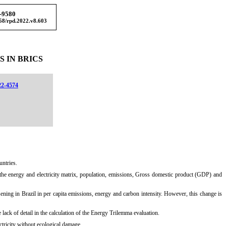
-9580
358/rpd.2022.v8.603
 IN BRICS
22-4574
untries.
he energy and electricity matrix, population, emissions, Gross domestic product (GDP) and
ing in Brazil in per capita emissions, energy and carbon intensity. However, this change is
ack of detail in the calculation of the Energy Trilemma evaluation.
ctricity without ecological damage.