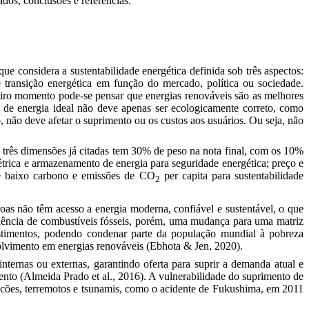
ados, conclusões e referências.
 que considera a sustentabilidade energética definida sob três aspectos:
 transição energética em função do mercado, política ou sociedade.
eiro momento pode-se pensar que energias renováveis são as melhores
a de energia ideal não deve apenas ser ecologicamente correto, como
não deve afetar o suprimento ou os custos aos usuários. Ou seja, não
 três dimensões já citadas tem 30% de peso na nota final, com os 10%
létrica e armazenamento de energia para seguridade energética; preço e
s de baixo carbono e emissões de CO
per capita para sustentabilidade
2
soas não têm acesso a energia moderna, confiável e sustentável, o que
ência de combustíveis fósseis, porém, uma mudança para uma matriz
estimentos, podendo condenar parte da população mundial à pobreza
nvolvimento em energias renováveis
(Ebhota & Jen, 2020)
.
nternas ou externas, garantindo oferta para suprir a demanda atual e
mento
(Almeida Prado et al., 2016)
.
A vulnerabilidade do suprimento de
racões, terremotos e tsunamis, como o acidente de Fukushima, em 2011