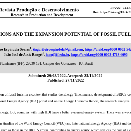
e
ISSN: 2446
Revista Produção e Desenvolvimento
Doi: https://doi.org/10.32
Research in Production and Development
IONS AND THE EXPANSION POTENTIAL OF FOSSIL FUELS
1
ro Espíndola Soares
,
tiagoribeiroespindola@gmail.com
,
https://orcid.org/0000-0002-54
1
João José de Assis Rangel
,
joao@iff.edu.br
,
https://orcid.org/0000-0002-4718-6696
l Fluminense (IFF), 28030-131, Campos dos Goitacazes - RJ, Brasil
Submitted: 29/08/2022. Accepted: 25/11/2022
Published: 27/11/2022
n of fossil fuels, in a context that studies the Energy Trilemma and development of BRICS co
ional Energy Agency (IEA) portal and on the Energy Trilemma Report, the research analyzes t
ergy. But, countries with high HDI have a better evaluated energy system. There was a worsen
 the timeline of the World Energy Council (WEC) and International Energy Agency (IEA) and the l
, such as those in the BRICS group, contributing to energy equity, which reduces the cost of ele