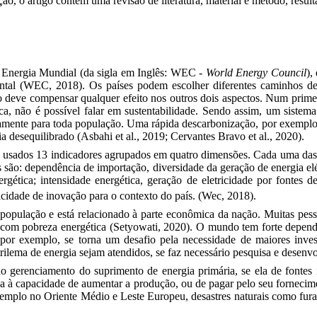
o, o artigo contém uma revisão de literatura, material e método, result
 Energia Mundial (da sigla em Inglês: WEC -
World Energy Council
),
ental
(WEC, 2018)
. Os países podem escolher diferentes caminhos de
ão deve compensar qualquer efeito nos outros dois aspectos. Num prim
ica, não é possível falar em sustentabilidade. Sendo assim, um sistem
amente para toda população. Uma rápida descarbonização, por exemplo, 
ia desequilibrado
(Asbahi et al., 2019; Cervantes Bravo et al., 2020)
.
ão usados 13 indicadores agrupados em quatro dimensões. Cada uma das
es são: dependência de importação, diversidade da geração de energia e
nergética; intensidade energética, geração de eletricidade por fonte
acidade de inovação para o contexto do país.
(Wec, 2018)
.
a população e está relacionado à parte econômica da nação. M
uitas pes
o com pobreza energética
(Setyowati, 2020)
. O mundo tem forte depend
, por exemplo, se torna um desafio pela necessidade de maiores inv
o trilema de energia sejam atendidos, se faz necessário pesquisa e dese
o gerenciamento do suprimento de energia primária, se ela de fontes i
ada à capacidade de aumentar a produção, ou de pagar pelo seu forneci
r exemplo no Oriente Médio e Leste Europeu, desastres naturais como fu