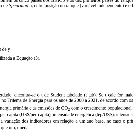
ntém os cinco países dos BRICS e os dez primeiros países do ranque d
ão de
Spearman
ρ, entre posição no ranque (variável independente) e o
s de y
lizada a Equação (3).
de, encontra-se o t de Student tabelado (t tab). Se t calc for maior 
ICS no Trilema de Energia para os anos de 2000 a 2021, de acordo com
energia primária e as emissões de CO
com o crescimento populacional 
2
er capita (US$/per capita), intensidade energética (tep/US$), intensi
o a variação dos indicadores em relação a um ano base, no caso o pr
 que um, queda.