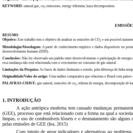
KEYWORD:
natural gas, co
emissions, energy trilemma, kaya decomposition.
2
EMISSÕE
RESUMO
Objetivo:
Este trabalho tem o objetivo de analisar as emissões de CO
e um possível aumento
2
Metodologia/Abordagem:
A partir de conhecimento empírico e dados disponíveis no portal 
desenvolvimento humano (IDH).
Conclusões:
Não foi observado um padrão entre desenvolvimento e participação de energia r
essa mudança não está relacionada com o crescimento no consumo de gás natural.
Limitações da Pesquisa:
As bases de dados limitaram o estudo, pela diferença de linha tem
Originalidade/Valor do artigo:
Uma análise comparativa que relaciona o Brasil com países 
PALAVRAS-CHAVE:
gás natural, emissões de co
, trilema de energia, decomposição de ka
2
1. INTRODUÇÃO
A ação antrópica moderna tem causado mudanças permanente
(GEE), processo que está relacionado com a forma na qual a socie
limpas, o uso de combustíveis fósseis e o desmatamento são alguns
pelas emissões de GEE
(Iea, 2015)
Com intuito de gerar indicadores e alternativas ao problem