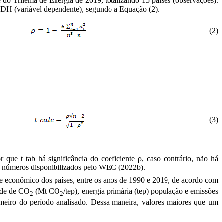
o Trilema de Energia de 2019, totalizando 15 países (observações).
 IDH (variável dependente), segundo a Equação (2).
(2)
(3)
que t tab há significância do coeficiente ρ, caso contrário, não há
 os números disponibilizados pelo WEC
(2022b)
.
e econômico dos países, entre os anos de 1990 e 2019, de acordo com
dade de CO
(Mt CO
/tep), energia primária (tep) população e emissões
2
2
imeiro do período analisado. Dessa maneira, valores maiores que um