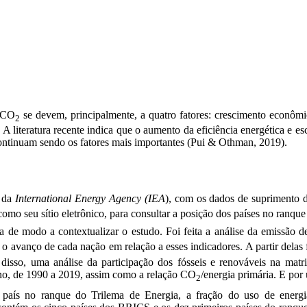
e CO
se devem, principalmente, a quatro fatores: crescimento econômic
2
 A literatura recente indica que o aumento da eficiência energética e e
 continuam sendo os fatores mais importantes (Pui & Othman, 2019).
l da
International Energy Agency (IEA
), com os dados de suprimento 
omo seu sítio eletrônico, para consultar a posição dos países no ranque
 de modo a contextualizar o estudo. Foi feita a análise da emissão 
avanço de cada nação em relação a esses indicadores. A partir delas f
isso, uma análise da participação dos fósseis e renováveis na matr
ano, de 1990 a 2019, assim como a relação CO
/energia primária. E por
2
 país no ranque do Trilema de Energia, a fração do uso de energia