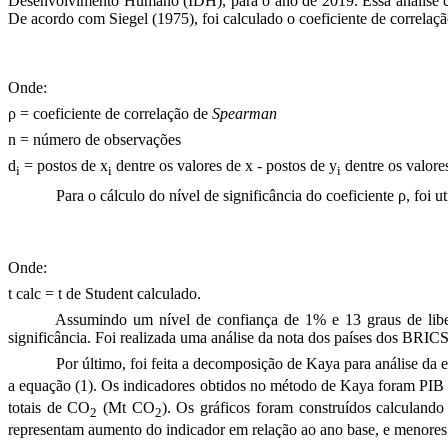
Desenvolvimento Humano (IDH), para o ano de 2019. Essa análise co
De acordo com Siegel
(1975)
, foi calculado o coeficiente de correlaç
Onde:
ρ = coeficiente de correlação de
Spearman
n = número de observações
d
= postos de x
dentre os valores de x - postos de y
dentre os valore
i
i
i
Para o cálculo do nível de significância do coeficiente ρ, foi uti
Onde:
t calc = t de Student calculado.
Assumindo um nível de confiança de 1% e 13 graus de liberda
significância. Foi realizada uma análise da nota dos países dos BR
Por último, foi feita a decomposição de Kaya para análise da 
a equação (1). Os indicadores obtidos no método de Kaya foram PIB p
totais de CO
(Mt CO
). Os gráficos foram construídos calculand
2
2
representam aumento do indicador em relação ao ano base, e menores