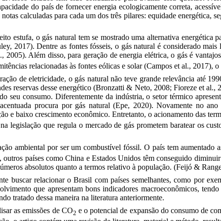
apacidade do país de fornecer energia ecologicamente correta, acessí
 notas calculadas para cada um dos três pilares: equidade energética, s
eito estufa, o gás natural tem se mostrado uma alternativa energética
ley, 2017)
. Dentre as fontes fósseis, o gás natural é considerado ma
l., 2005)
.
Além disso, para geração de energia elétrica, o gás é vantajos
itências relacionadas às fontes eólicas e solar (Campos et al., 2017),
eração de eletricidade, o gás natural não teve grande relevância até 
ndes reservas desse energético
(Bronzatti & Neto, 2008; Fioreze et al., 
 do seu consumo. Diferentemente da indústria, o setor térmico apresen
acentuada procura por gás natural
(Epe, 2020)
. Novamente no ano 
ção e baixo crescimento econômico. Entretanto, o acionamento das term
s na legislação que regula o mercado de gás prometem baratear os cu
ção ambiental por ser um combustível fóssil. O país tem aumentado 
da, outros países como China e Estados Unidos têm conseguido diminuir 
úmeros absolutos quanto a termos relativo à população. (Feijó & Range
tante buscar relacionar o Brasil com países semelhantes, como por e
envolvimento que apresentam bons indicadores macroeconômicos, tendo
ndo tratado dessa maneira na literatura anteriormente.
alisar as emissões de CO
e o potencial de expansão do consumo de comb
2