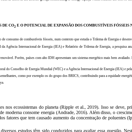
S DE CO
E O POTENCIAL DE EXPANSÃO DOS COMBUSTÍVEIS FÓSSEIS 
2
 de consumo de combustíveis fósseis, num contexto que estuda o Trilema de Energia e desen
da Agência Internacional de Energia (IEA) e Relatório de Trilema de Energia, a pesquisa anali
enovável. Porém, países com alto IDH apresentam um sistema energético mais bem avaliado. Hou
poral do Conselho de Energia Mundial (WEC) e a Agência Internacional de Energia (IEA) e pela f
semelhantes, como por exemplo os do grupo dos BRICS, contribuindo para a equidade energética
ya.
s nos ecossistemas do planeta
(Ripple et al., 2019)
. Isso se deve, p
dade moderna consome energia
(Andrade, 2016)
. Além disso, o cresci
 dos fatores que tem causado aumento da concentração de poluentes
(I
a, diversos estudos têm sido conduzidos para avaliar essa questão. N