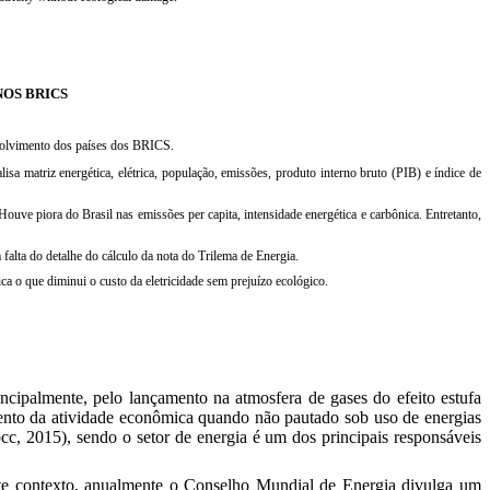
NOS BRICS
volvimento dos países dos BRICS.
sa matriz energética, elétrica, população, emissões, produto interno bruto (PIB) e índice de
ve piora do Brasil nas emissões per capita, intensidade energética e carbônica. Entretanto,
alta do detalhe do cálculo da nota do Trilema de Energia.
 o que diminui o custo da eletricidade sem prejuízo ecológico.
rincipalmente, pelo lançamento na atmosfera de gases do efeito estufa
mento da atividade econômica quando não pautado sob uso de energias
pcc, 2015)
, sendo o setor de energia é um dos principais responsáveis
este contexto, anualmente o Conselho Mundial de Energia divulga um