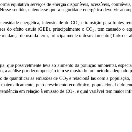
rma equitativa serviços de energia disponíveis, acessíveis, confiáveis
 Nesse sentido, entende-se que a seguridade energética deve vir acom
intensidade energética, intensidade de CO
e transição para fontes re
2
ses do efeito estufa (GEE), principalmente o CO
, tem causado o aq
2
e mudança de uso da terra, principalmente o desmatamento (Tarko et 
, que possivelmente leva ao aumento da poluição ambiental, especial
, a análise por decomposição tem se mostrado um método adequado par
 de quantificar as emissões de CO
e relacioná-las com a população, 
2
 matematicamente, pelo crescimento econômico, populacional e de ener
a tendência
em relação à emissão de CO
, e qual variável tem maior in
2