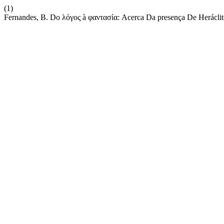
(1)
Fernandes, B. Do λόγος à φαντασία: Acerca Da presença De Herácli