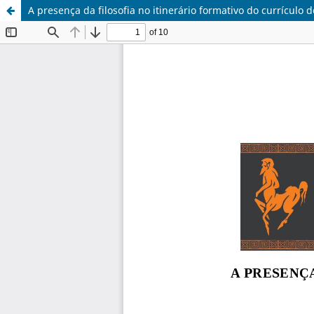
A presença da filosofia no itinerário formativo do currículo 